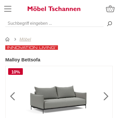
Möbel
Malloy Bettsofa
10%