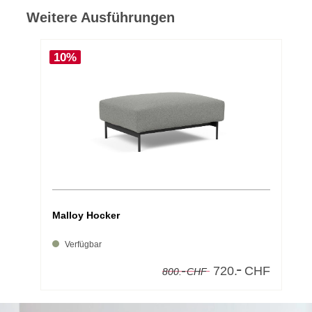
Weitere Ausführungen
10%
Malloy Hocker
Verfügbar
-
-
720.
CHF
800.
CHF