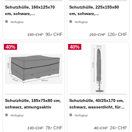
Schutzhülle, 160x125x70
Schutzhülle, 225x155x80
cm, schwarz,
cm, schwarz,
wasserabweisend, atm...
wasserabweisend, atm...
Verfügbar
Verfügbar
-
-
-
-
90.
CHF
126.
CHF
150.
CHF
210.
CHF
40%
40%
Schutzhülle, 185x75x80 cm,
Schutzhülle, 40/25x170 cm,
schwarz, atmungsaktiv
schwarz, wasserdicht, für
Sonn...
Verfügbar
Verfügbar
-
-
-
-
78.
CHF
24.
CHF
130.
CHF
40.
CHF