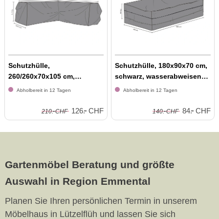
Schutzhülle,
Schutzhülle, 180x90x70 cm,
260/260x70x105 cm,
schwarz, wasserabweisend,
schwarz,
atmu...
Abholbereit in 12 Tagen
Abholbereit in 12 Tagen
wasserabweisend,...
-
-
-
-
126.
CHF
84.
CHF
210.
CHF
140.
CHF
Gartenmöbel Beratung und größte
Auswahl in Region Emmental
Planen Sie Ihren persönlichen Termin in unserem
Möbelhaus in Lützelflüh und lassen Sie sich