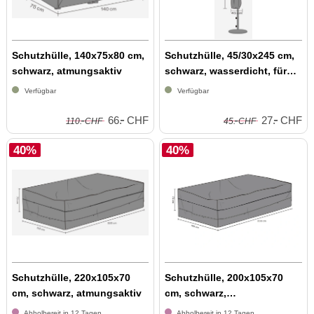
Schutzhülle, 140x75x80 cm,
Schutzhülle, 45/30x245 cm,
schwarz, atmungsaktiv
schwarz, wasserdicht, für
Sonn...
Verfügbar
Verfügbar
-
-
-
-
66.
CHF
27.
CHF
110.
CHF
45.
CHF
40%
40%
Schutzhülle, 220x105x70
Schutzhülle, 200x105x70
cm, schwarz, atmungsaktiv
cm, schwarz,
wasserabweisend, atm...
Abholbereit in 12 Tagen
Abholbereit in 12 Tagen