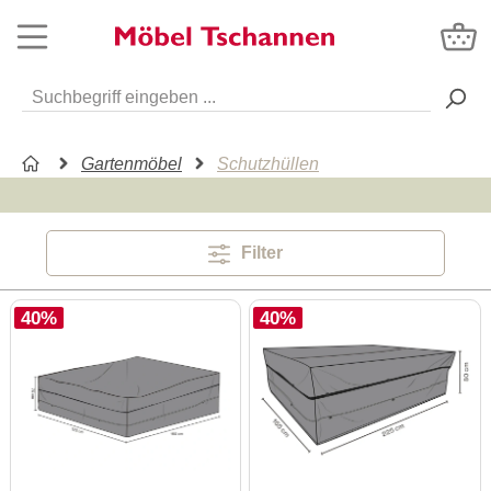
Gartenmöbel
Schutzhüllen
Filter
40%
40%