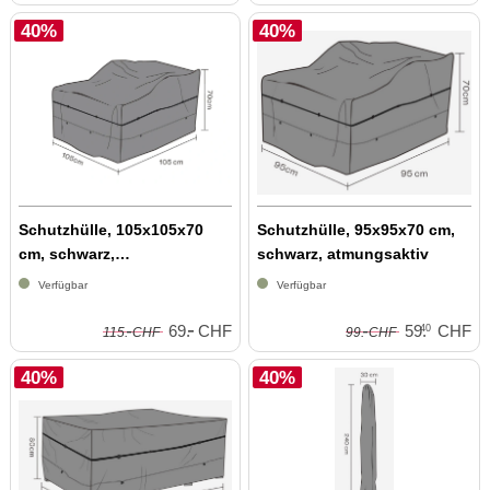
40%
40%
Schutzhülle, 105x105x70
Schutzhülle, 95x95x70 cm,
cm, schwarz,
schwarz, atmungsaktiv
wasserabweisend, at...
Verfügbar
Verfügbar
-
-
-
69.
CHF
59.
CHF
40
115.
CHF
99.
CHF
40%
40%