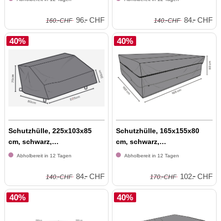
-
-
-
-
96.
CHF
84.
CHF
160.
CHF
140.
CHF
40%
40%
Schutzhülle, 225x103x85
Schutzhülle, 165x155x80
cm, schwarz,
cm, schwarz,
wasserabweisend, at...
wasserabweisend, atm...
Abholbereit in 12 Tagen
Abholbereit in 12 Tagen
-
-
-
-
84.
CHF
102.
CHF
140.
CHF
170.
CHF
40%
40%