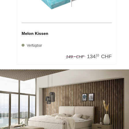
Melon Kissen
Verfügbar
-
10
134.
CHF
149.
CHF