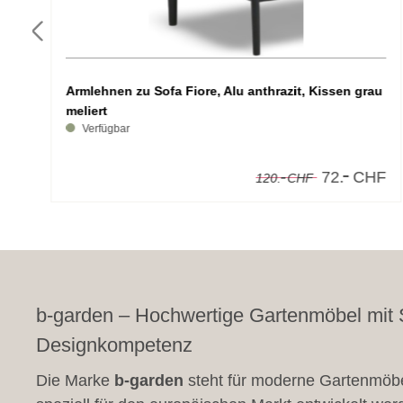
Armlehnen zu Sofa Fiore, Alu anthrazit, Kissen grau
meliert
Verfügbar
-
-
F
72.
CHF
120.
CHF
b-garden – Hochwertige Gartenmöbel mit
Designkompetenz
Die Marke
b-garden
steht für moderne Gartenmöbe