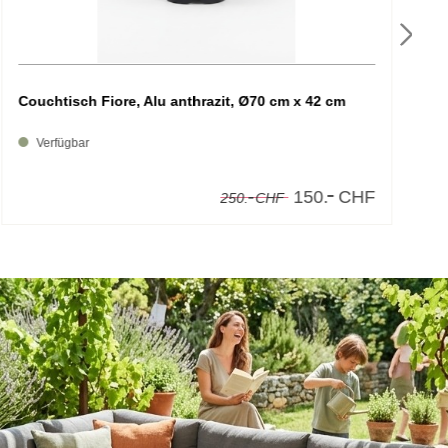
Couchtisch Fiore, Alu anthrazit, Ø70 cm x 42 cm
B
Verfügbar
-
-
150.
CHF
250.
CHF