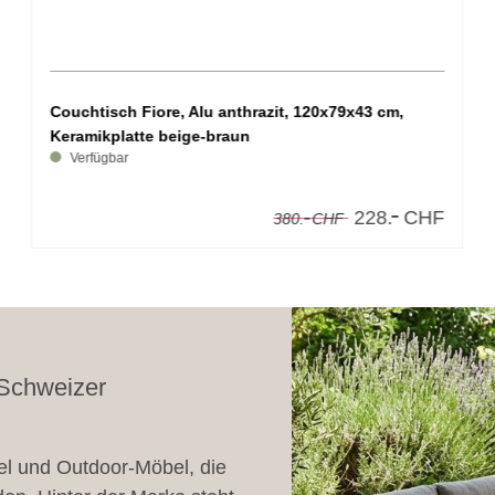
Couchtisch Fiore, Alu anthrazit, 120x79x43 cm,
Keramikplatte beige-braun
Verfügbar
-
-
228.
CHF
380.
CHF
 Schweizer
l und Outdoor-Möbel, die