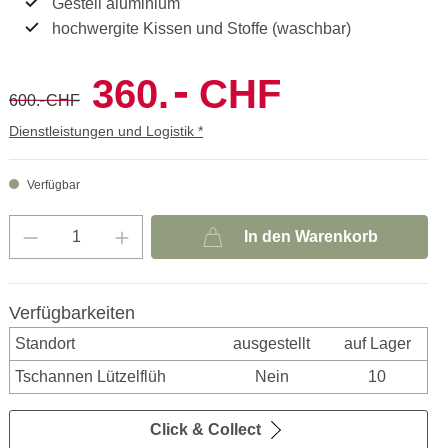
Gestell aluminium
hochwergite Kissen und Stoffe (waschbar)
-
360.
CHF
-
600.
CHF
Dienstleistungen und Logistik *
Verfügbar
In den Warenkorb
Verfügbarkeiten
Standort
ausgestellt
auf Lager
Tschannen Lützelflüh
Nein
10
Click & Collect