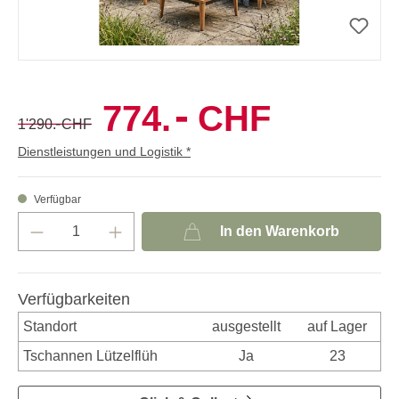
-
774.
CHF
-
1'290.
CHF
Dienstleistungen und Logistik *
Verfügbar
In den Warenkorb
Verfügbarkeiten
Standort
ausgestellt
auf Lager
Tschannen Lützelflüh
Ja
23