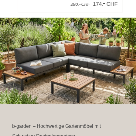
-
-
F
174.
CHF
290.
CHF
b-garden – Hochwertige Gartenmöbel mit